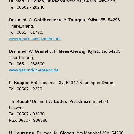
Dr. med. B.
Feltes
, Brückenstrasse 81, 54338 Schweich,
Tel. 06502 - 20240
Drs. med. C.
Goldbecker
u. A.
Tautges
, Kyllstr. 55, 54293
Trier-Ehrang,
Tel. 0651 - 61770,
www.praxis-schützenhof.de
Drs. med. W.
Gradel
u. F.
Meier-Gerwig
, Kyllstr. 1a, 54293
Trier-Ehrang,
Tel. 0651 - 968500,
www.gesund-in-ehrang.de
K.
Kasper
, Brückenstrsse 37, 54347 Neumagen-Dhron,
Tel. 06507 - 2220
Th.
Koech
/ Dr. med. A.
Ludes
, Poststrasse 5, 54340
Leiwen,
Tel. 06507 - 93630,
Fax. 06507 -936388
U.
Laurenz
u. Dr. med. M.
Siegert
, Am Mariahof 29b, 54296