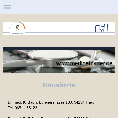
www.medinetz-trier.de
Hausärzte
Dr. med. K.
Bach
, Eurenerstrasse 189, 54294 Trier,
Tel. 0651 - 88122